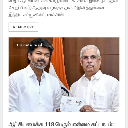
விஜய் ஆட்சியமைக்க கம்யூனிஸ்ட் கட்சிகள் இரண்டும் (தலா
2 உறுப்பினர்) ஆதரவு வழங்குவதாக அறிவித்துள்ளன.
இந்திய கம்யூனிஸ்ட், மாக்சிஸ்ட்...
READ MORE
1 minute read
ஆட்சியமைக்க 118 பெரும்பான்மை கட்டாயம்: