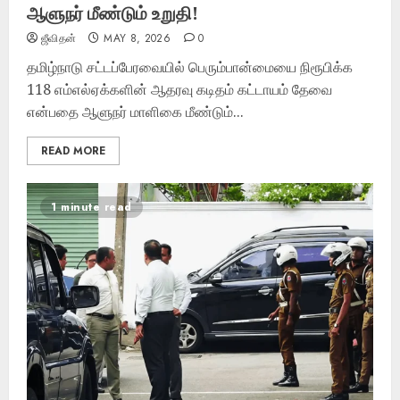
ஆளுநர் மீண்டும் உறுதி!
ஜீவிதன்
MAY 8, 2026
0
தமிழ்நாடு சட்டப்பேரவையில் பெரும்பான்மையை நிரூபிக்க
118 எம்எல்ஏக்களின் ஆதரவு கடிதம் கட்டாயம் தேவை
என்பதை ஆளுநர் மாளிகை மீண்டும்...
READ MORE
1 minute read