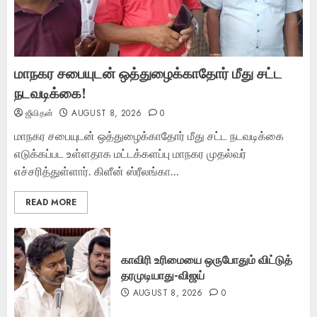
மாநகர சபையுடன் ஒத்துழைக்காதோர் மீது சட்ட
நடவடிக்கை!
ஜீவிதன்
AUGUST 8, 2026
0
மாநகர சபையுடன் ஒத்துழைக்காதோர் மீது சட்ட நடவடிக்கை
எடுக்கப்பட உள்ளதாக மட்டக்களப்பு மாநகர முதல்வர்
எச்சரித்துள்ளார். கிளீன் ஸ்ரீலங்கா...
READ MORE
காவிரி உரிமையை ஒருபோதும் விட்டுத்
தரமுடியாது-விஜய்
AUGUST 8, 2026
0