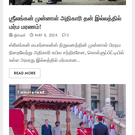
ஶ்ரீலங்கன் முன்னாள் அதிகாரி தன் இல்லத்தில்
மர்ம மரணம்!
ஜீவிதன்
MAY 8, 2026
0
ஸ்ரீலங்கன் எயார்லைன்ஸ் நிறுவனத்தின் முன்னாள் பிரதம
நிறைவேற்று அதிகாரி கபில சந்திரசேன, கொள்ளுப்பிட்டியில்
உள்ள அவரது இல்லத்தில் மர்மமான...
READ MORE
1 minute read