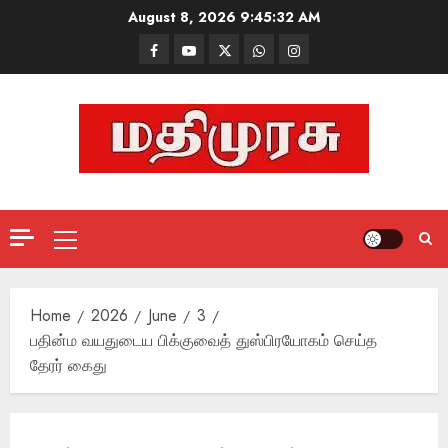
Skip
August 8, 2026
9:45:33 AM
to
Facebook
Mathemurasu
Twitter
WhatsApp
Instagram
content
TV
Primary
Menu
Home
2026
June
3
பதின்ம வயதுடைய பிக்குவைத் துஸ்பிரயோகம் செய்த
தேரர் கைது