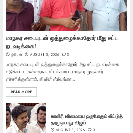
மாநகர சபையுடன் ஒத்துழைக்காதோர் மீது சட்ட
நடவடிக்கை!
ஜீவிதன்
AUGUST 8, 2026
0
மாநகர சபையுடன் ஒத்துழைக்காதோர் மீது சட்ட நடவடிக்கை
எடுக்கப்பட உள்ளதாக மட்டக்களப்பு மாநகர முதல்வர்
எச்சரித்துள்ளார். கிளீன் ஸ்ரீலங்கா...
READ MORE
காவிரி உரிமையை ஒருபோதும் விட்டுத்
தரமுடியாது-விஜய்
AUGUST 8, 2026
0