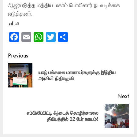
ஆஜர்படுத்த மத்திய மகாம் பொலிஸார் நடவடிக்கை
எடுத்தனர்.
58
Facebook
Email
WhatsApp
Twitter
Share
Post
Previous
navigation
யாழ் பல்கலை மாணவர்களுக்கு இந்திய
Pre
அரசின் நிதியுதவி
pos
Next
எம்பிலிப்பிட்டி ஆடைத் தொழிற்சாலை
Next
தீவிபத்தில் 22 பேர் காயம்!
post: