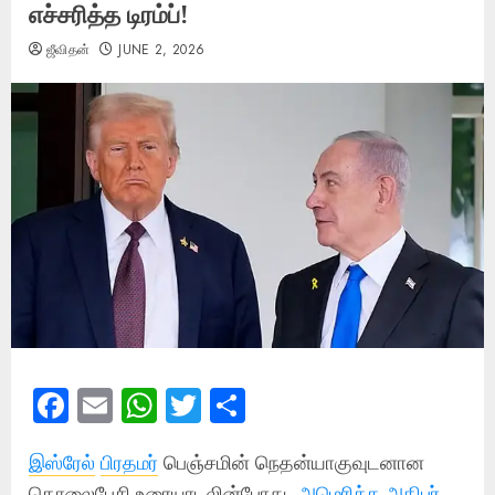
எச்சரித்த டிரம்ப்!
ஜீவிதன்
JUNE 2, 2026
Facebook
Email
WhatsApp
Twitter
Share
இஸ்ரேல்
பிரதமர்
பெஞ்சமின் நெதன்யாகுவுடனான
தொலைபேசி உரையாடலின்போது,
அமெரிக்க அதிபர்