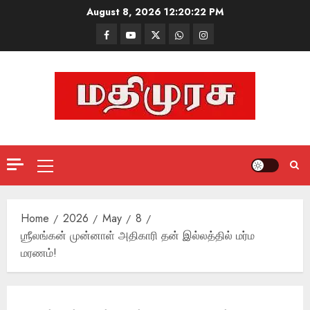
Skip
August 8, 2026
12:20:23 PM
to
Facebook
Mathemurasu
Twitter
WhatsApp
Instagram
content
TV
Primary
Menu
Home
2026
May
8
ஶ்ரீலங்கன் முன்னாள் அதிகாரி தன் இல்லத்தில் மர்ம
மரணம்!