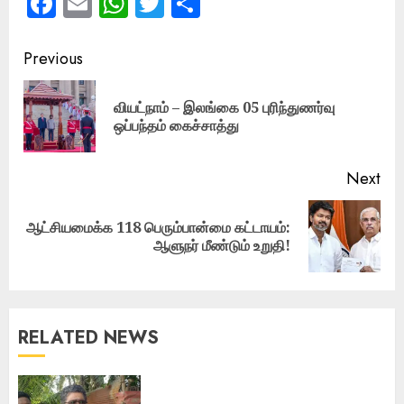
Facebook
Email
WhatsApp
Twitter
Share
Post
Previous
navigation
வியட்நாம் – இலங்கை 05 புரிந்துணர்வு
Pre
ஒப்பந்தம் கைச்சாத்து
pos
Next
ஆட்சியமைக்க 118 பெரும்பான்மை கட்டாயம்:
Next
ஆளுநர் மீண்டும் உறுதி!
post:
RELATED NEWS