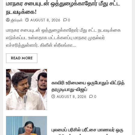
மாநகர சபையுடன் ஒத்துழைக்காதோர் மீது சட்ட
நடவடிக்கை!
ஜீவிதன்
AUGUST 8, 2026
0
மாநகர சபையுடன் ஒத்துழைக்காதோர் மீது சட்ட நடவடிக்கை
எடுக்கப்பட உள்ளதாக மட்டக்களப்பு மாநகர முதல்வர்
எச்சரித்துள்ளார். கிளீன் ஸ்ரீலங்கா...
READ MORE
காவிரி உரிமையை ஒருபோதும் விட்டுத்
தரமுடியாது-விஜய்
AUGUST 8, 2026
0
புலமைப் பரிசில் பரீட்சை மாணவர் ஒரு