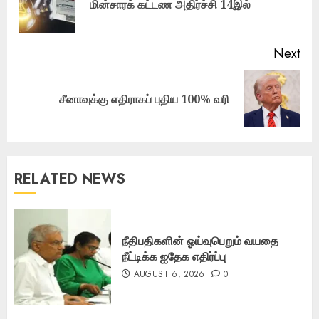
மின்சாரக் கட்டண அதிர்ச்சி 14இல்
pos
Next
Next
சீனாவுக்கு எதிராகப் புதிய 100% வரி
post:
RELATED NEWS
நீதிபதிகளின் ஓய்வுபெறும் வயதை
நீட்டிக்க ஐதேக எதிர்ப்பு
AUGUST 6, 2026
0