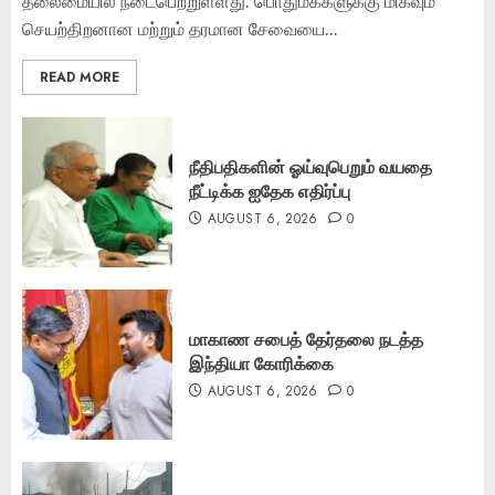
தலைமையில் நடைபெற்றுள்ளது. பொதுமக்களுக்கு மிகவும்
செயற்திறனான மற்றும் தரமான சேவையை...
READ MORE
நீதிபதிகளின் ஓய்வுபெறும் வயதை
நீட்டிக்க ஐதேக எதிர்ப்பு
AUGUST 6, 2026
0
மாகாண சபைத் தேர்தலை நடத்த
இந்தியா கோரிக்கை
AUGUST 6, 2026
0