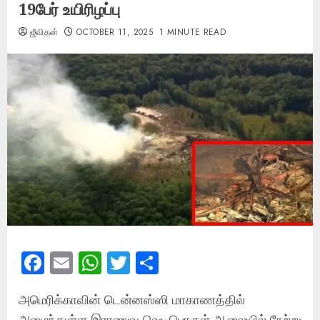
19பேர் உயிரிழப்பு
ஜீவிதன்
OCTOBER 11, 2025
1 MINUTE READ
Facebook
Email
WhatsApp
Twitter
Share
அமெரிக்காவின் டென்னஸ்ஸி மாகாணத்தில்
அமைந்துள்ள இராணுவ வெடிபொருள் ஆலையில் நேற்று