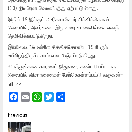
(10) திடீரென வெடிவிபத்து ஏற்பட்டுள்ளது.
இதில் 19 இற்கும் அதிகமானோர் சிக்கிக்கொண்ட
நிலையில், அவர்களை இதுவரை காணவில்லை எனத்
தெரிவிக்கப்படுகிறது.
இந்நிலையில் உள்ளே சிக்கிக்கொண்ட 19 பேரும்
உயிரிழந்திருக்கலாம் என அஞ்சப்படுகிறது.
விபத்துக்கான காரணம் இதுவரை கண்டறியப்படாத
நிலையில் விசாரணைகள் மேற்கொள்ளப்பட்டு வருகின்ற
149
Facebook
Email
WhatsApp
Twitter
Share
Post
Previous
navigation
Pre