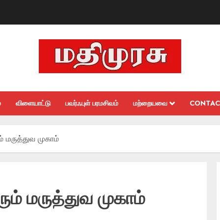
்
விளையாட்டு
பவர்ஃபுள் பரமசிவம்
மற்றையவை
CONTAC
ம் மருத்துவ முகாம்
ரும் மருத்துவ முகாம்