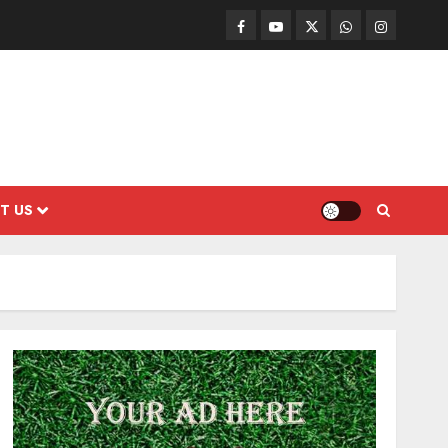
Facebook
Mathemurasu
Twitter
WhatsApp
Instagram
TV
T US