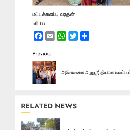
மட்டக்களப்பு வரதன்
133
Facebook
Email
WhatsApp
Twitter
Share
Post
Previous
navigation
அசோகவன அனுஶ்ரீ தியான மண்டபம
RELATED NEWS