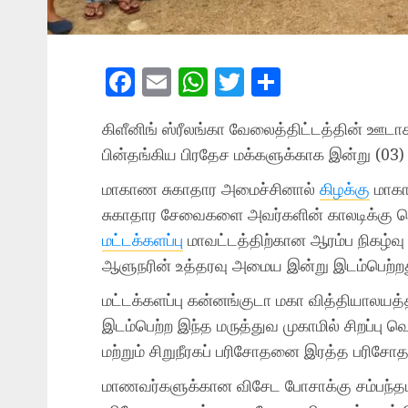
Facebook
Email
WhatsApp
Twitter
Share
கிளீனிங் ஸ்ரீலங்கா வேலைத்திட்டத்தின் ஊடாக 
பின்தங்கிய பிரதேச மக்களுக்காக இன்று (03)
மாகாண சுகாதார அமைச்சினால்
கிழக்கு
மாகா
சுகாதார சேவைகளை அவர்களின் காலடிக்கு க
மட்டக்களப்பு
மாவட்டத்திற்கான ஆரம்ப நிகழ்வ
ஆளுநரின் உத்தரவு அமைய இன்று இடம்பெற்ற
மட்டக்களப்பு கன்னங்குடா மகா வித்தியாலய
இடம்பெற்ற இந்த மருத்துவ முகாமில் சிறப்பு வ
மற்றும் சிறுநீரகப் பரிசோதனை இரத்த பரிசோ
மாணவர்களுக்கான விசேட போசாக்கு சம்பந்தம