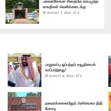
பல்லன்சேனை சிறையில் காயமுற்ற
கைதிகள் வெலிக்கடைக்கு
AUGUST 7, 2026
0
பாதுகாப்பு ஒப்பந்தம் சவூதியைக்
காப்பாற்றாது!
AUGUST 8, 2026
0
தலவாக்கலையிலும் அஸ்வெசும நிதி
மோசடி