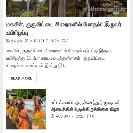
மகசீன், குருவிட்டை சிறைகளில் மோதல்! இருவர்
உயிரிழப்பு
ஜீவிதன்
AUGUST 7, 2026
0
மகசீன், குருவிட்டை சிறைகளில் மோதல் ஏற்பட்டு இருவர்
உயிரிழந்து 15 பேர் காயமடைந்துள்ளனர். குருவிட்டை
சிறைச்சாலைக்குள் இன்று (7)...
READ MORE
மட்டக்களப்பு திருச்செந்தூர் முருகன்
ஆலயத்தில் ஆடிக்கிருத்திகை விழா
AUGUST 7, 2026
0