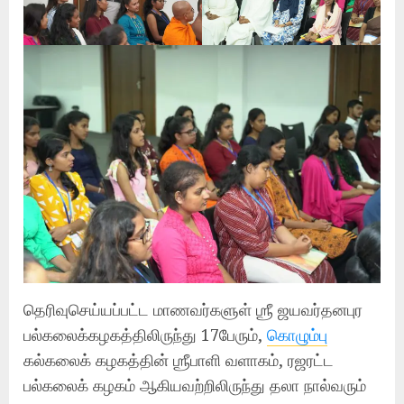
தெரிவுசெய்யப்பட்ட மாணவர்களுள் ஶ்ரீ ஜயவர்தனபுர
பல்கலைக்கழகத்திலிருந்து 17பேரும்,
கொழும்பு
கல்கலைக் கழகத்தின் ஶ்ரீபாளி வளாகம், ரஜரட்ட
பல்கலைக் கழகம் ஆகியவற்றிலிருந்து தலா நால்வரும்