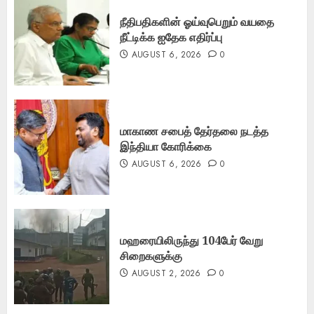
நீதிபதிகளின் ஓய்வுபெறும் வயதை
நீட்டிக்க ஐதேக எதிர்ப்பு
AUGUST 6, 2026
0
மாகாண சபைத் தேர்தலை நடத்த
இந்தியா கோரிக்கை
AUGUST 6, 2026
0
மஹரையிலிருந்து 104பேர் வேறு
சிறைகளுக்கு
AUGUST 2, 2026
0