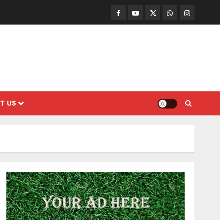
Facebook
Mathemurasu
Twitter
WhatsApp
Instagram
TV
T US