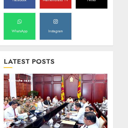
Facebook
Mathemurasu TV
Twitter
WhatsApp
Instagram
LATEST POSTS
1 minute read