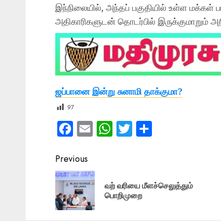
இந்நிலையில், அந்தப் பகுதியில் உள்ள மக்கள் 
அதிகாரிகளுடன் தொடர்பில் இருக்குமாறும் அறி
ஜப்பானை இன்று சுனாமி தாக்குமா?
97
Facebook
Email
WhatsApp
Twitter
Share
Post
Previous
navigation
வற் வரியை மீளச்செலுத்தும்
பொறிமுறை