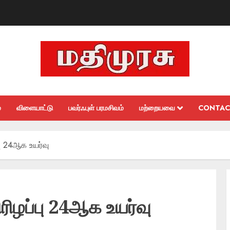
்
விளையாட்டு
பவர்ஃபுள் பரமசிவம்
மற்றையவை
CONTAC
பு 24ஆக உயர்வு
ரிழப்பு 24ஆக உயர்வு