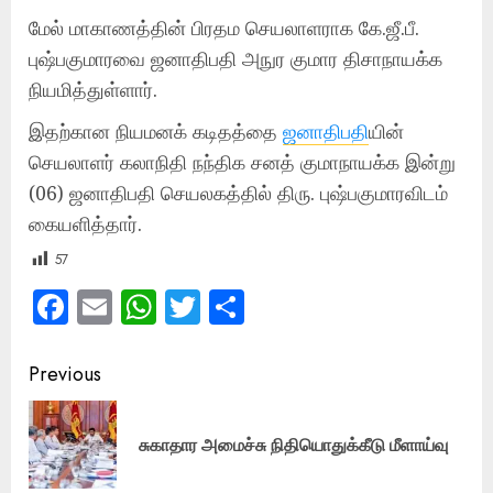
மேல் மாகாணத்தின் பிரதம செயலாளராக கே.ஜீ.பீ.
புஷ்பகுமாரவை ஜனாதிபதி அநுர குமார திசாநாயக்க
நியமித்துள்ளார்.
இதற்கான நியமனக் கடிதத்தை
ஜனாதிபதி
யின்
செயலாளர் கலாநிதி நந்திக சனத் குமாநாயக்க இன்று
(06) ஜனாதிபதி செயலகத்தில் திரு. புஷ்பகுமாரவிடம்
கையளித்தார்.
57
Facebook
Email
WhatsApp
Twitter
Share
Post
Previous
navigation
Pre
சுகாதார அமைச்சு நிதியொதுக்கீடு மீளாய்வு
pos