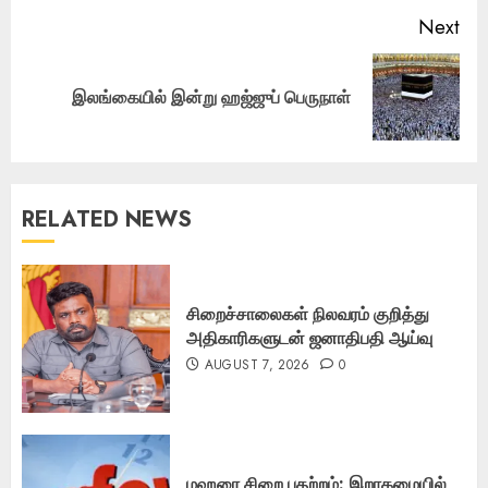
Next
Next
இலங்கையில் இன்று ஹஜ்ஜுப் பெருநாள்
post:
RELATED NEWS
சிறைச்சாலைகள் நிலவரம் குறித்து
அதிகாரிகளுடன் ஜனாதிபதி ஆய்வு
AUGUST 7, 2026
0
மஹரை சிறை பதற்றம்: இறாகமையில்