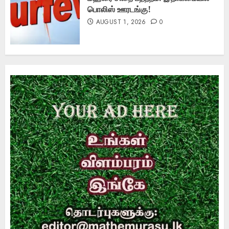
பொலிஸ் ஊரடங்கு!
AUGUST 1, 2026
0