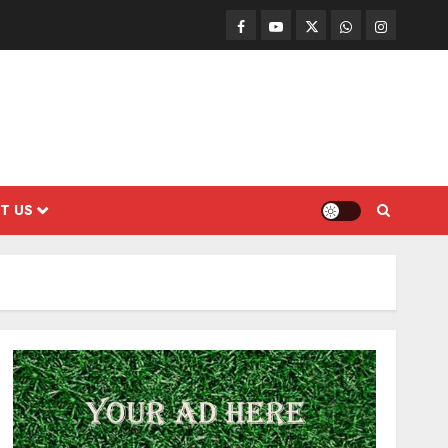
Facebook
Mathemurasu
Twitter
WhatsApp
Instagram
TV
T US