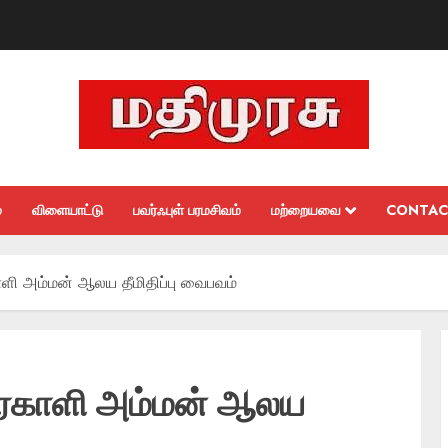
்
விளையாட்டு
பவர்ஃபுள் பரமசிவம்
மற்றையவை
CONTAC
ளி அம்மன் ஆலய தீமிதிப்பு வைபவம்
ிரகாளி அம்மன் ஆலய