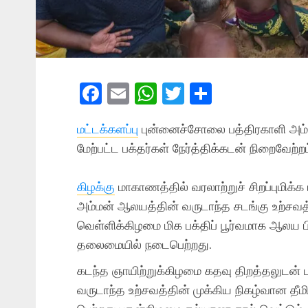
Facebook
Email
WhatsApp
Twitter
Share
மட்டக்களப்பு
புன்னைச்சோலை பத்திரகாளி அம்மன
மேற்பட்ட பக்தர்கள் நேர்த்திக்கடன் நிறைவேற்றம
கிழக்கு
மாகாணத்தில் வரலாற்றுச் சிறப்புமிக்க
அம்மன் ஆலயத்தின் வருடாந்த சடங்கு உற்சவத்த
வெள்ளிக்கிழமை மிக பக்திப் பூர்வமாக ஆலய ப
தலைமையில் நடைபெற்றது.
​கடந்த ஞாயிற்றுக்கிழமை கதவு திறத்தலுடன்
வருடாந்த உற்சவத்தின் முக்கிய நிகழ்வான தீம