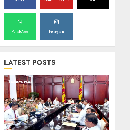
Facebook
Mathemurasu TV
Twitter
WhatsApp
Instagram
LATEST POSTS
1 minute read