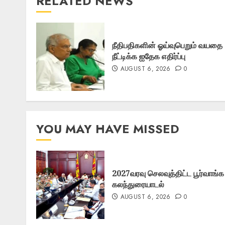
RELATED NEWS
நீதிபதிகளின் ஓய்வுபெறும் வயதை
நீட்டிக்க ஐதேக எதிர்ப்பு
AUGUST 6, 2026
0
YOU MAY HAVE MISSED
2027வரவு செலவுத்திட்ட பூர்வாங்க
கலந்துரையாடல்
AUGUST 6, 2026
0