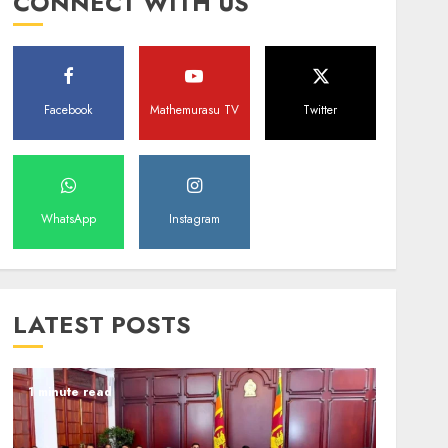
CONNECT WITH US
Facebook
Mathemurasu TV
Twitter
WhatsApp
Instagram
LATEST POSTS
1 minute read