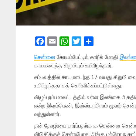
Facebook
Email
WhatsApp
Twitter
Share
சென்னை
கோயம்பேட்டில் காரில் மோதி
இலங்
காயமடைந்த சிறுமியும் உயிரிழந்தார்.
சம்பவத்தில் காயமடைந்த 17 வயது சிறுமி வை
உயிரிழந்ததாகத் தெரிவிக்கப்பட்டுள்ளது.
விழுப்புரம் மாவட்டத்தில் உள்ள இலங்கை அகத
என்ற இளம்பெண், இன்ஸ்டாகிராம் மூலம் சென
வந்துள்ளார்.
தன் தோழியை பார்ப்பதற்காக சென்னை சென்ற 
விடுதிக்குச் சென்றபோது அங்கு மற்றொரு தரப