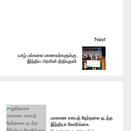
Next
யாழ் பல்கலை மாணவர்களுக்கு
Previous
Next
இந்திய அரசின் நிதியுதவி
post:
post:
மாகாண சபைத் தேர்தலை நடத்த
இந்தியா கோரிக்கை