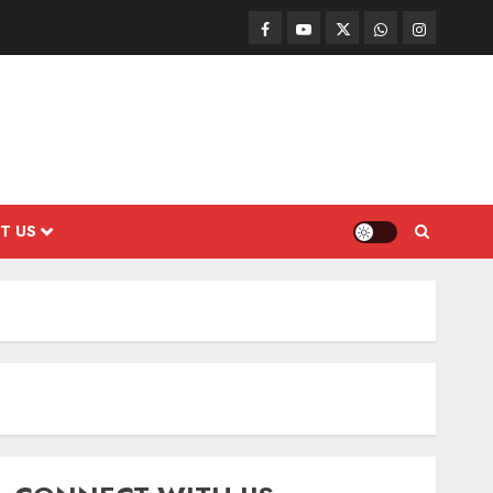
Facebook
Mathemurasu
Twitter
WhatsApp
Instagram
TV
T US