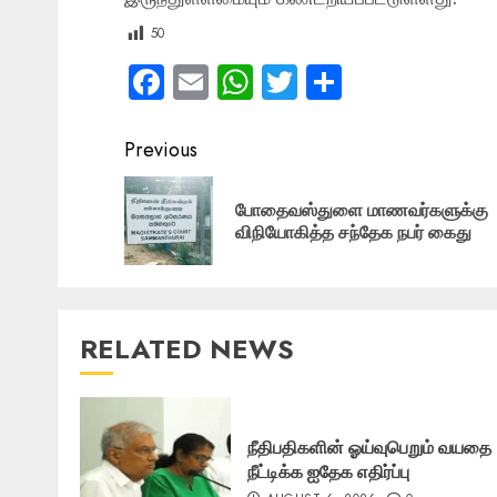
50
Facebook
Email
WhatsApp
Twitter
Share
Post
Previous
navigation
போதைவஸ்துளை மாணவர்களுக்கு
விநியோகித்த சந்தேக நபர் கைது
RELATED NEWS
நீதிபதிகளின் ஓய்வுபெறும் வயதை
நீட்டிக்க ஐதேக எதிர்ப்பு