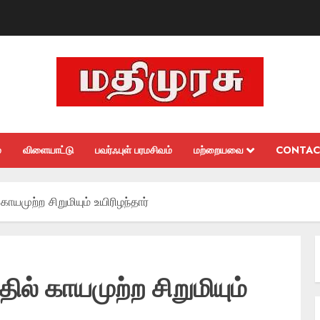
்
விளையாட்டு
பவர்ஃபுள் பரமசிவம்
மற்றையவை
CONTAC
ாயமுற்ற சிறுமியும் உயிரிழந்தார்
ல் காயமுற்ற சிறுமியும்