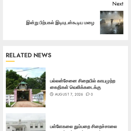
Next
Next
இன்று பிற்பகல் இடியுடன்கூடிய மழை
post:
RELATED NEWS
பல்லன்சேனை சிறையில் காயமுற்ற
கைதிகள் வெலிக்கடைக்கு
AUGUST 7, 2026
0
பள்ளேகலை தும்பறை சிறைச்சாலை