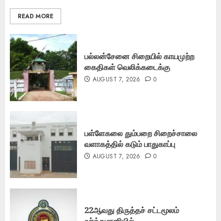
READ MORE
பல்லன்சேனை சிறையில் காயமுற்ற
கைதிகள் வெலிக்கடைக்கு
AUGUST 7, 2026
0
பள்ளேகலை தும்பறை சிறைச்சாலை
வளாகத்தில் கடும் பாதுகாப்பு
AUGUST 7, 2026
0
22ஆவது திருத்தச் சட்டமூலம்
வர்த்தமானியில்