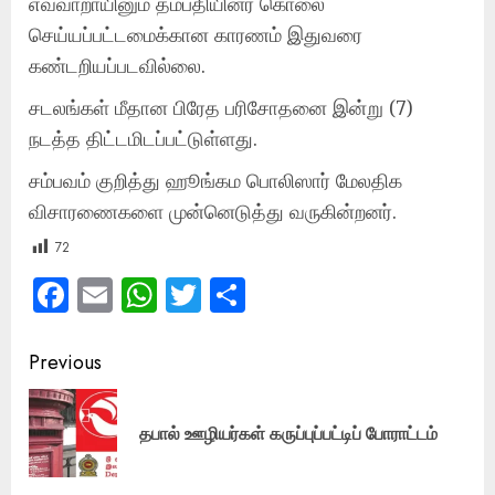
எவ்வாறாயினும் தம்பதியினர் கொலை
செய்யப்பட்டமைக்கான காரணம் இதுவரை
கண்டறியப்படவில்லை.
சடலங்கள் மீதான பிரேத பரிசோதனை இன்று (7)
நடத்த திட்டமிடப்பட்டுள்ளது.
சம்பவம் குறித்து ஹூங்கம பொலிஸார் மேலதிக
விசாரணைகளை முன்னெடுத்து வருகின்றனர்.
72
Facebook
Email
WhatsApp
Twitter
Share
Post
Previous
navigation
Pre
தபால் ஊழியர்கள் கருப்புப்பட்டிப் போராட்டம்
pos