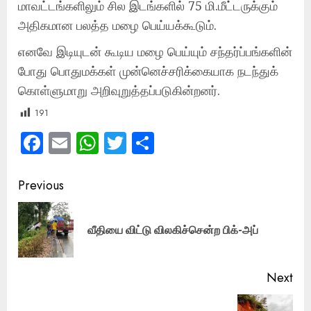
மாவட்டங்களிலும் சில இடங்களில் 75 மி.மீட்டருக்கும்
அதிகமான பலத்த மழை பெய்யக்கூடும்.
எனவே இடியுடன் கூடிய மழை பெய்யும் சந்தர்ப்பங்களின்
போது பொதுமக்கள் முன்னெச்சரிக்கையாக நடந்துக்
கொள்ளுமாறு அறிவுறுத்தப்படுகின்றனர்.
191
Facebook
Email
WhatsApp
Twitter
Share
Post
Previous
navigation
Pre
வீதியை விட்டு விலகிச்சென்ற பிக்-அப்
pos
Next