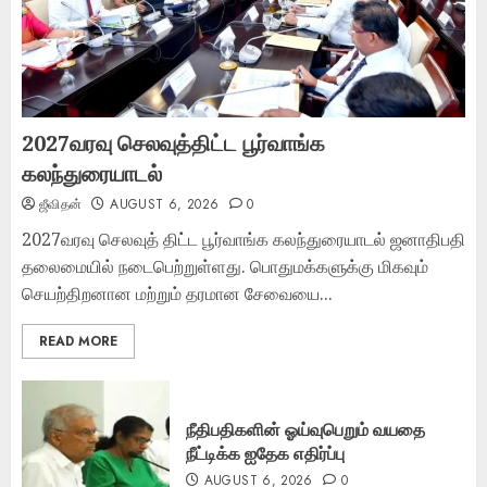
2027வரவு செலவுத்திட்ட பூர்வாங்க
கலந்துரையாடல்
ஜீவிதன்
AUGUST 6, 2026
0
2027வரவு செலவுத் திட்ட பூர்வாங்க கலந்துரையாடல் ஜனாதிபதி
தலைமையில் நடைபெற்றுள்ளது. பொதுமக்களுக்கு மிகவும்
செயற்திறனான மற்றும் தரமான சேவையை...
READ MORE
நீதிபதிகளின் ஓய்வுபெறும் வயதை
நீட்டிக்க ஐதேக எதிர்ப்பு
AUGUST 6, 2026
0