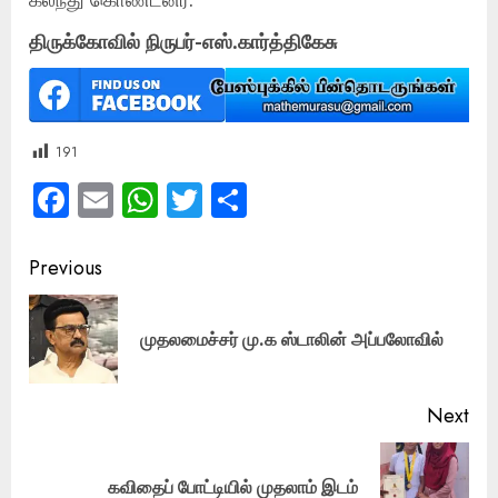
திருக்கோவில் நிருபர்-எஸ்.கார்த்திகேசு
191
Facebook
Email
WhatsApp
Twitter
Share
Post
Previous
navigation
Pre
முதலமைச்சர் மு.க ஸ்டாலின் அப்பலோவில்
pos
Next
Next
கவிதைப் போட்டியில் முதலாம் இடம்