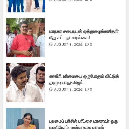
மாநகர சபையுடன் ஒத்துழைக்காதோர்
மீது சட்ட நடவடிக்கை!
AUGUST 8, 2026
0
காவிரி உரிமையை ஒருபோதும் விட்டுத்
தரமுடியாது-விஜய்
AUGUST 8, 2026
0
புலமைப் பரிசில் பரீட்சை மாணவர் ஒரு
மணிநேரம் முன்னதாக வரவும்