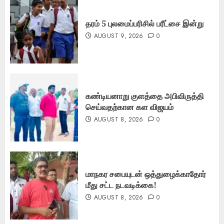
தரம் 5 புலமைப்பரிசில் பரீட்சை இன்று
AUGUST 9, 2026
0
கண்டியனாறு குளத்தை அபிவிருத்தி
செய்வதற்கான கள விஜயம்
AUGUST 8, 2026
0
மாநகர சபையுடன் ஒத்துழைக்காதோர்
மீது சட்ட நடவடிக்கை!
AUGUST 8, 2026
0