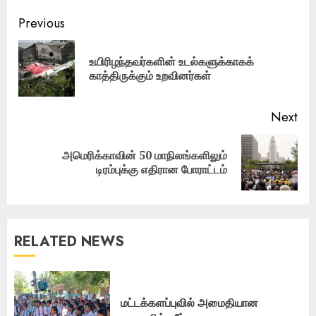
Post
Previous
navigation
உயிரிழந்தவர்களின் உடல்களுக்காகக்
Pre
காத்திருக்கும் உறவினர்கள்
pos
Next
அமெரிக்காவின் 50 மாநிலங்களிலும்
Next
டிரம்புக்கு எதிரான போராட்டம்
post:
RELATED NEWS
மட்டக்களப்புவில் அமைதியான