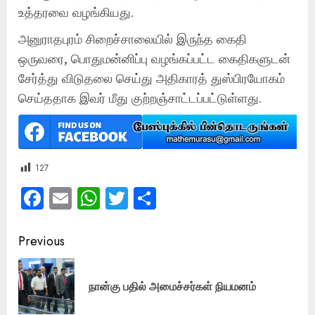
உத்தரவை வழங்கியது.
அனுராதபுரம் சிறைச்சாலையில் இருந்த கைதி
ஒருவரை, பொதுமன்னிப்பு வழங்கப்பட்ட கைதிகளுடன்
சேர்த்து விடுதலை செய்து அதிகாரத் துஸ்பிரயோகம்
செய்ததாக இவர் மீது குற்றஞ்சாட்டப்பட்டுள்ளது.
127
Facebook
Email
WhatsApp
Twitter
Share
Post
Previous
navigation
Pre
நான்கு பதில் அமைச்சர்கள் நியமனம்
pos