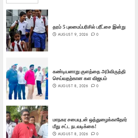
தரம் 5 புலமைப்பரிசில் பரீட்சை இன்று
AUGUST 9, 2026
0
கண்டியனாறு குளத்தை அபிவிருத்தி
செய்வதற்கான கள விஜயம்
AUGUST 8, 2026
0
மாநகர சபையுடன் ஒத்துழைக்காதோர்
மீது சட்ட நடவடிக்கை!
AUGUST 8, 2026
0