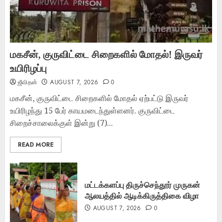
மகசீன், குருவிட்டை சிறைகளில் மோதல்! இருவர்
உயிரிழப்பு
ஜீவிதன்
AUGUST 7, 2026
0
மகசீன், குருவிட்டை சிறைகளில் மோதல் ஏற்பட்டு இருவர்
உயிரிழந்து 15 பேர் காயமடைந்துள்ளனர். குருவிட்டை
சிறைச்சாலைக்குள் இன்று (7)...
READ MORE
மட்டக்களப்பு திருச்செந்தூர் முருகன்
ஆலயத்தில் ஆடிக்கிருத்திகை விழா
AUGUST 7, 2026
0