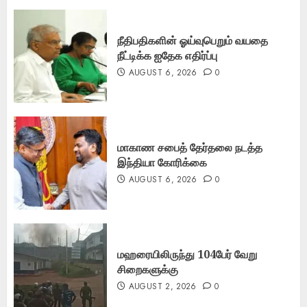
நீதிபதிகளின் ஓய்வுபெறும் வயதை
நீட்டிக்க ஐதேக எதிர்ப்பு
AUGUST 6, 2026
0
மாகாண சபைத் தேர்தலை நடத்த
இந்தியா கோரிக்கை
AUGUST 6, 2026
0
மஹரையிலிருந்து 104பேர் வேறு
சிறைகளுக்கு
AUGUST 2, 2026
0