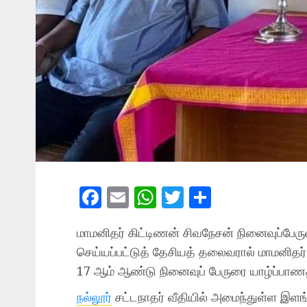
Facebook
Email
WhatsApp
Twitter
Share
மாமனிதர் கிட்டிணன் சிவநேசன் நினைவுப்பேர
செய்யப்பட்டுத் தேசியத் தலைவரால் மாமனிதர
17 ஆம் ஆண்டு நினைவுப் பேருரை யாழ்ப்பாணத்த
நல்லூர்
சட்டநாதர் வீதியில் அமைந்துள்ள இளங