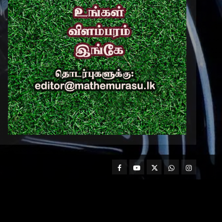
Facebook
Mathemurasu
Twitter
WhatsApp
Instagram
TV