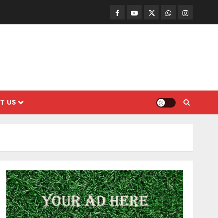
Facebook
Mathemurasu
Twitter
WhatsApp
Instagram
TV
T US