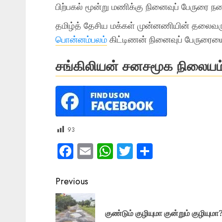
பிற்பகல் மூன்று மணிக்கு நினைவுப் பேருரை ந
தமிழ்த் தேசிய மக்கள் முன்னணியின் தலைவரு
பொன்னம்பலம்
கிட்டிணன் நினைவுப் பேருரையை 
சங்கிலியன் சனசமூக நிலையம்
93
Facebook
Email
WhatsApp
Twitter
Share
Post
Previous
navigation
குண்டும் குழியுமா குன்றும் குழியுமா