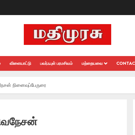
்
விளையாட்டு
பவர்ஃபுள் பரமசிவம்
மற்றையவை
CONTAC
நேசன் நினைவுப்பேருரை
சிவநேசன்