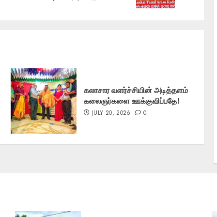
post:
post:
கலாசார வளர்ச்சியின் அடித்தளம்
கலைஞர்களை ஊக்குவிப்பதே!
JULY 20, 2026
0