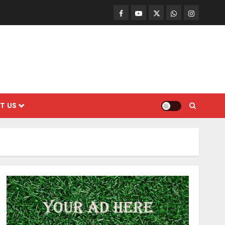
Facebook
Mathemurasu
Twitter
WhatsApp
Instagram
TV
T US