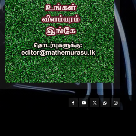
Facebook
Mathemurasu
Twitter
WhatsApp
Instagram
TV