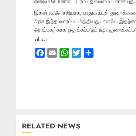
எனவும் டொனால்ட் ட்ரம்ப் தலைமையிலான புதிய
இதன் எதிரொலியாக, பாதுகாப்புத் துறைக்கான
அரசு இந்த வாரம் உயா்த்தியது. எனவே இதற்கா
அளிப்பதற்காக ஒதுக்கப்படும் நிதி குறைக்கப்பட
251
Facebook
Email
WhatsApp
Twitter
Share
Post
navigation
RELATED NEWS