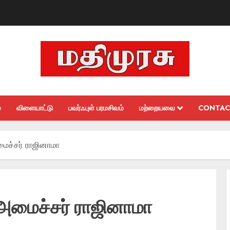
்
விளையாட்டு
பவர்ஃபுள் பரமசிவம்
மற்றையவை
CONTAC
மைச்சர் ராஜினாமா
 அமைச்சர் ராஜினாமா