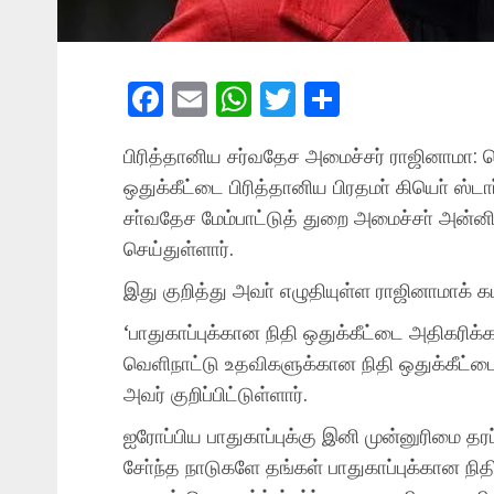
Facebook
Email
WhatsApp
Twitter
Share
பிரித்தானிய சர்வதேச அமைச்சர் ராஜினாமா: 
ஒதுக்கீட்டை பிரித்தானிய பிரதமா் கியொ் ஸ்ட
சா்வதேச மேம்பாட்டுத் துறை அமைச்சா் அன்ன
செய்துள்ளார்.
இது குறித்து அவா் எழுதியுள்ள ராஜினாமாக் கட
‘பாதுகாப்புக்கான நிதி ஒதுக்கீட்டை அதிகரி
வெளிநாட்டு உதவிகளுக்கான நிதி ஒதுக்கீட்டை
அவர் குறிப்பிட்டுள்ளார்.
ஐரோப்பிய பாதுகாப்புக்கு இனி முன்னுரிமை தர
சோ்ந்த நாடுகளே தங்கள் பாதுகாப்புக்கான நி