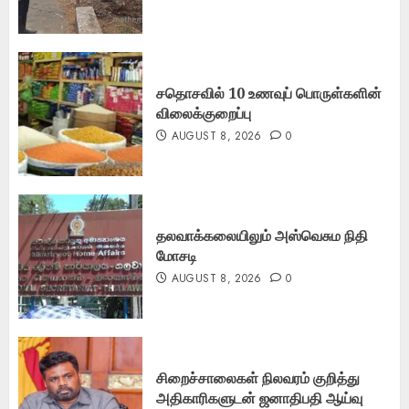
சதொசவில் 10 உணவுப் பொருள்களின்
விலைக்குறைப்பு
AUGUST 8, 2026
0
தலவாக்கலையிலும் அஸ்வெசும நிதி
மோசடி
AUGUST 8, 2026
0
சிறைச்சாலைகள் நிலவரம் குறித்து
அதிகாரிகளுடன் ஜனாதிபதி ஆய்வு