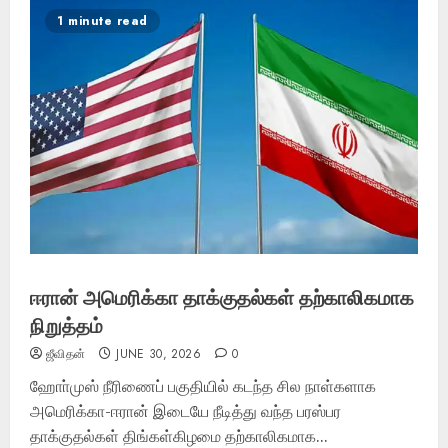
1 minute read
ஈரான் அமெரிக்கா தாக்குதல்கள் தற்காலிகமாக
நிறுத்தம்
ஜீவிதன்
JUNE 30, 2026
0
ஹோா்முஸ் நீரிணைப் பகுதியில் கடந்த சில நாள்களாக
அமெரிக்கா-ஈரான் இடையே நீடித்து வந்த பரஸ்பர
தாக்குதல்கள் திங்கள்கிழமை தற்காலிகமாக...