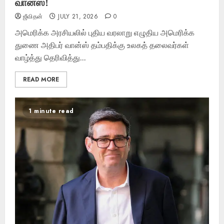
வான்ஸ்!
ஜீவிதன்
JULY 21, 2026
0
அமெரிக்க அரசியலில் புதிய வரலாறு எழுதிய அமெரிக்க
துணை அதிபர் வான்ஸ் தம்பதிக்கு உலகத் தலைவர்கள்
வாழ்த்து தெரிவித்து...
READ MORE
1 minute read