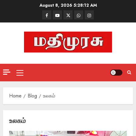
Skip
August 8, 2026
5:28:13 AM
to
Facebook
Mathemurasu
Twitter
WhatsApp
Instagram
content
TV
Primary
Menu
Home
Blog
உலகம்
உலகம்