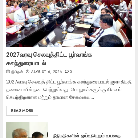
2027வரவு செலவுத்திட்ட பூர்வாங்க
கலந்துரையாடல்
ஜீவிதன்
AUGUST 6, 2026
0
2027வரவு செலவுத் திட்ட பூர்வாங்க கலந்துரையாடல் ஜனாதிபதி
தலைமையில் நடைபெற்றுள்ளது. பொதுமக்களுக்கு மிகவும்
செயற்திறனான மற்றும் தரமான சேவையை...
READ MORE
நீதிபதிகளின் ஓய்வுபெறும் வயதை