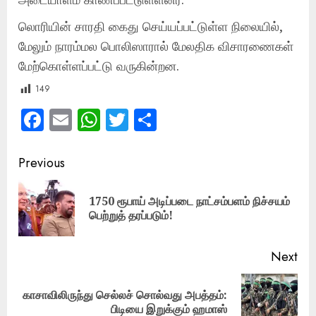
லொரியின் சாரதி கைது செய்யப்பட்டுள்ள நிலையில்,
மேலும் நாரம்மல பொலிஸாரால் மேலதிக விசாரணைகள்
மேற்கொள்ளப்பட்டு வருகின்றன.
149
Facebook
Email
WhatsApp
Twitter
Share
Post
Previous
navigation
1750 ரூபாய் அடிப்படை நாட்சம்பளம் நிச்சயம்
Pre
பெற்றுத் தரப்படும்!
pos
Next
காசாவிலிருந்து செல்லச் சொல்வது அபத்தம்:
Next
பிடியை இறுக்கும் ஹமாஸ்