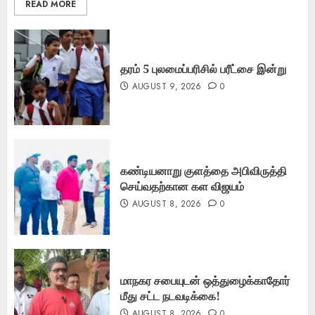
READ MORE
தரம் 5 புலமைப்பரிசில் பரீட்சை இன்று
AUGUST 9, 2026
0
கண்டியனாறு குளத்தை அபிவிருத்தி
செய்வதற்கான கள விஜயம்
AUGUST 8, 2026
0
மாநகர சபையுடன் ஒத்துழைக்காதோர்
மீது சட்ட நடவடிக்கை!
AUGUST 8, 2026
0