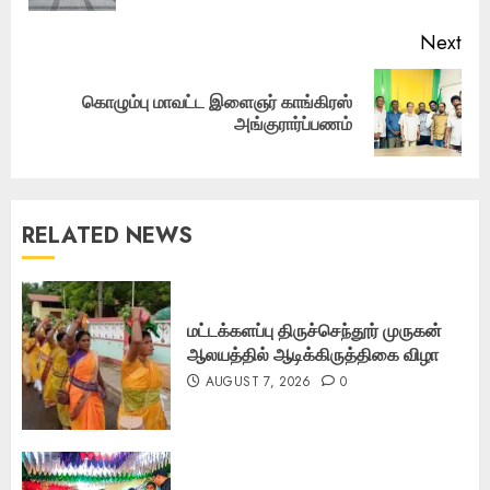
Next
கொழும்பு மாவட்ட இளைஞர் காங்கிரஸ்
Next
அங்குரார்ப்பணம்
post:
RELATED NEWS
மட்டக்களப்பு திருச்செந்தூர் முருகன்
ஆலயத்தில் ஆடிக்கிருத்திகை விழா
AUGUST 7, 2026
0