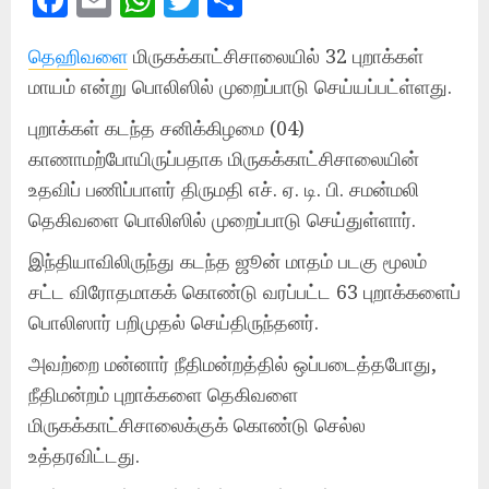
Facebook
Email
WhatsApp
Twitter
Share
தெஹிவளை
மிருகக்காட்சிசாலையில் 32 புறாக்கள்
மாயம் என்று பொலிஸில் முறைப்பாடு செய்யப்பட்ள்ளது.
புறாக்கள் கடந்த சனிக்கிழமை (04)
காணாமற்போயிருப்பதாக மிருகக்காட்சிசாலையின்
உதவிப் பணிப்பாளர் திருமதி எச். ஏ. டி. பி. சமன்மலி
தெகிவளை பொலிஸில் முறைப்பாடு செய்துள்ளார்.
இந்தியாவிலிருந்து கடந்த ஜூன் மாதம் படகு மூலம்
சட்ட விரோதமாகக் கொண்டு வரப்பட்ட 63 புறாக்களைப்
பொலிஸார் பறிமுதல் செய்திருந்தனர்.
அவற்றை மன்னார் நீதிமன்றத்தில் ஒப்படைத்தபோது,
நீதிமன்றம் புறாக்களை தெகிவளை
மிருகக்காட்சிசாலைக்குக் கொண்டு செல்ல
உத்தரவிட்டது.