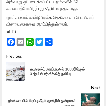
அவ்வாறு ஒப்படைக்கப்பட்ட புறாக்களில் 32
காணாமற்போயிருப்பது தெரியவந்துள்ளது.
புறாக்களைக் கண்டுபிடிக்க தெகிவளைப் பொலிஸார்
விசாரணைகளை ஆரம்பித்துள்ளனர்.
111
Facebook
Email
WhatsApp
Twitter
Share
Post
Previous
navigation
எவரெஸ்ட் பனிப்புயலில் 1000இற்கும்
Pre
மேற்பட்டோர் சிக்கித் தவிப்பு
pos
Next
இலங்கையில் பிறப்பு வீதம் மூன்றில் ஒன்றாகக்
Next
குறைவு