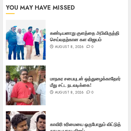
YOU MAY HAVE MISSED
கண்டியனாறு குளத்தை அபிவிருத்தி
செய்வதற்கான கள விஜயம்
AUGUST 8, 2026
0
மாநகர சபையுடன் ஒத்துழைக்காதோர்
மீது சட்ட நடவடிக்கை!
AUGUST 8, 2026
0
காவிரி உரிமையை ஒருபோதும் விட்டுத்
தரமுடியாது-விஜய்