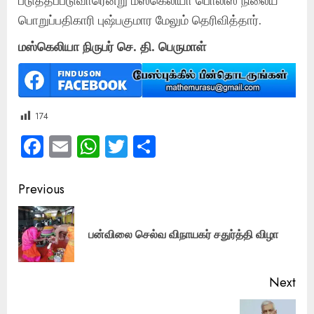
பொறுப்பதிகாரி புஷ்பகுமார மேலும் தெரிவித்தார்.
மஸ்கெலியா நிருபர் செ. தி. பெருமாள்
174
Facebook
Email
WhatsApp
Twitter
Share
Post
Previous
navigation
Pre
பன்விலை செல்வ விநாயகர் சதுர்த்தி விழா
pos
Next