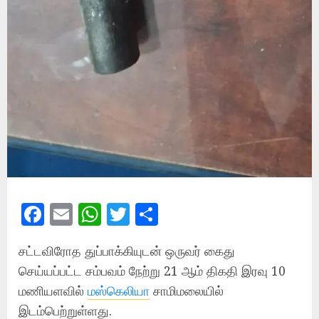
Facebook
Email
WhatsApp
Twitter
Share
சட்டவிரோத துப்பாக்கியுடன் ஒருவர் கைது
செய்யப்பட்ட சம்பவம் நேற்று 21 ஆம் திகதி இரவு 10
மணியளவில்
மஸ்கெலியா
சாமிமலையில்
இடம்பெற்றுள்ளது.