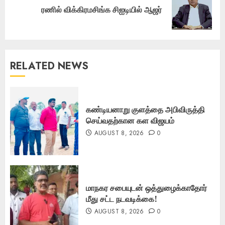
Next
ரணில் விக்கிரமசிங்க சிஐடியில் ஆஜர்
post:
RELATED NEWS
கண்டியனாறு குளத்தை அபிவிருத்தி
செய்வதற்கான கள விஜயம்
AUGUST 8, 2026
0
மாநகர சபையுடன் ஒத்துழைக்காதோர்
மீது சட்ட நடவடிக்கை!
AUGUST 8, 2026
0