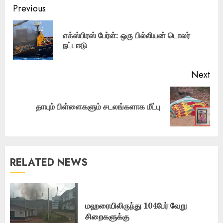
Post
Previous
navigation
எக்ஸ்பிரஸ் பேர்ள்: ஒரு பில்லியன் டொலர்
Pre
நட்டஈடு
pos
Next
Next
தாயும் பிள்ளைகளும் சடலங்களாக மீட்பு
post:
RELATED NEWS
மஹரையிலிருந்து 104பேர் வேறு
சிறைகளுக்கு