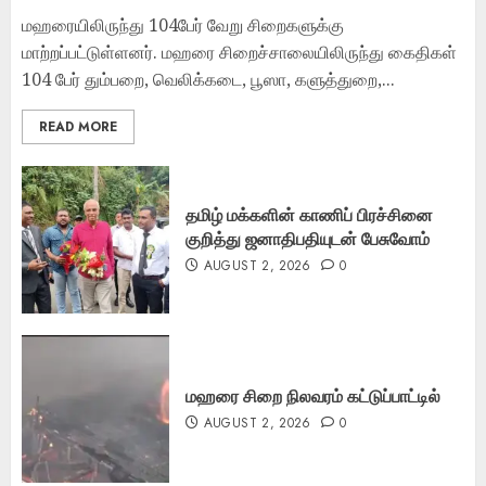
மஹரையிலிருந்து 104பேர் வேறு சிறைகளுக்கு
மாற்றப்பட்டுள்ளனர். மஹரை சிறைச்சாலையிலிருந்து கைதிகள்
104 பேர் தும்பறை, வெலிக்கடை, பூஸா, களுத்துறை,...
READ MORE
தமிழ் மக்களின் காணிப் பிரச்சினை
குறித்து ஜனாதிபதியுடன் பேசுவோம்
AUGUST 2, 2026
0
மஹரை சிறை நிலவரம் கட்டுப்பாட்டில்
AUGUST 2, 2026
0