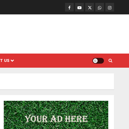
Facebook
Mathemurasu
Twitter
WhatsApp
Instagram
TV
T US