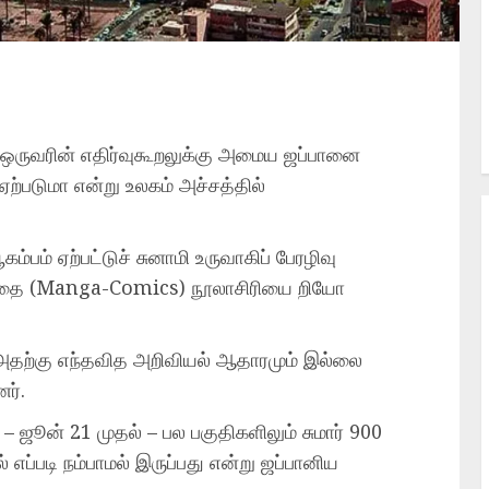
ுவரின் எதிர்வுகூறலுக்கு அமைய ஜப்பானை
ஏற்படுமா என்று உலகம் அச்சத்தில்
்பம் ஏற்பட்டுச் சுனாமி உருவாகிப் பேரழிவு
ைகதை (Manga-Comics) நூலாசிரியை றியோ
அதற்கு எந்தவித அறிவியல் ஆதாரமும் இல்லை
ர்.
 – ஜூன் 21 முதல் – பல பகுதிகளிலும் சுமார் 900
் எப்படி நம்பாமல் இருப்பது என்று ஜப்பானிய