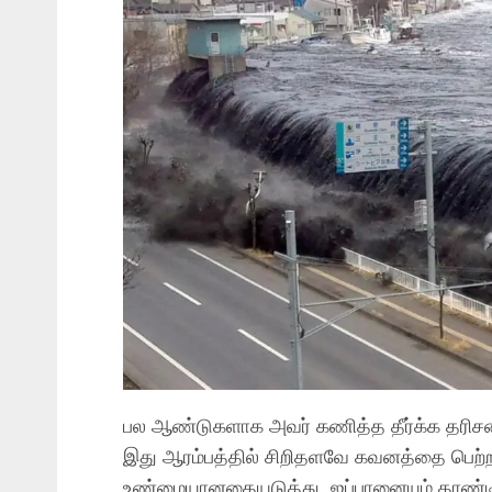
பல ஆண்டுகளாக அவர் கணித்த தீர்க்க தரிசனங
இது ஆரம்பத்தில் சிறிதளவே கவனத்தை பெற்றா
உண்மையானதையடுத்து, ஜப்பானையும் தாண்டி 