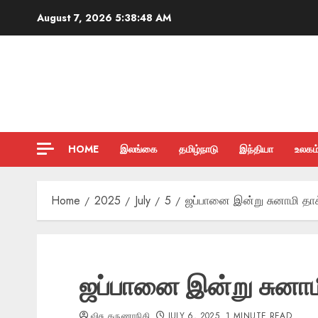
Skip
August 7, 2026
5:38:49 AM
to
content
HOME
இலங்கை
தமிழ்நாடு
இந்தியா
உலகம
Home
2025
July
5
ஜப்பானை இன்று சுனாமி தா
ஜப்பானை இன்று சுனாம
விசு கருணாநிதி
JULY 6, 2025
1 MINUTE READ