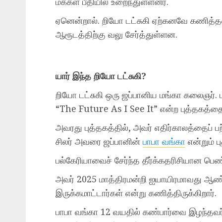
மக்கள் பீதியில் உறைந்துள்ளனர்.
ஏனென்றால். றியோ டட்சுகி ஏற்கனவே கணித்தவ
ஆரூடத்திற்கு வலு சேர்த்துள்ளன.
யார் இந்த றியோ டட்சுகி?
றியோ டட்சுகி ஒரு ஜப்பானிய மங்கா கலைஞர்.
“The Future As I See It” என்ற புத்தகத்தை 
அவரது புத்தகத்தில், அவர் எதிர்காலத்தைப் ப
சிலர் அவரை ஜப்பானின்
பாபா வங்கா
என்றும் ப
பல்கேரியாவைச் சேர்ந்த தீர்க்கதரிசியான பெண
அவர் 2025 மாத்திரமன்றி ஐயாயிரமாவது ஆண்ட
இருக்கமாட்டார்கள் என்று கணித்திருக்கிறார்.
பாபா வங்கா 12 வயதில் கண்பார்வை இழந்தவர்