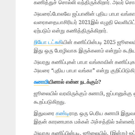
கணித்துச் சொல்லி வந்திருக்கிறார். அவர் ச
அவரைப்போலவே ஜப்பானின் புதிய பாபா வங்கா
வரைகதையாசிரியர் 2021இல் எழுதி வெளியிட்ட
ஏற்படும் என்று கணித்திருக்கிறார்.
றியோ டட்சுகி
யின் கணிப்பின்படி 2025 ஜூலையில
இது ஒரு பேரழிவாக இருக்கலாம் என்றும் கூறியு
அவரது கணிப்புகள் பாபா வங்காவின் கணிப்புக
அவரை “புதிய பாபா வங்கா” என்று குறிப்பிடுகி
சுனாமி
யினால் என்ன நடக்கும்?
ஜூலையில் வரவிருக்கும் சுனாமி, ஜப்பானுக்கு
கூறப்படுகிறது.
இதுவரை
கண்டி
ராத ஒரு பெரிய சுனாமி இதுவா
இதன் காரணமாக மக்கள் அச்சத்தில் உள்ளனர்
அவரது கணிப்பின்படி, ஜூலையில், (இன்று) ஜப்ப