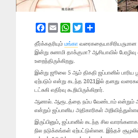
Facebook
Email
WhatsApp
Twitter
Share
தீர்க்கதரியும்
மங்கா
வரைகதையாசிரியருமான ஒர
இன்று சுனாமி தாக்குமா? ஆசியாவில் பேரழிவு 
உறைந்திருக்கிறது.
இன்று ஜூலை 5 ஆம் திகதி ஜப்பானில் பாரிய பூகம
ஏற்படும் என்று கடந்த 2021இல் தனது வர
டட்சுகி எதிர்வு கூறியிருக்கிறார்.
ஆனால். ஆரூடத்தை நம்ப வேண்டாம் என்றும் 
என்றும் ஜப்பானிய அதிகாரிகள் அறிவித்துள்ளன
இருப்பினும், ஜப்பானில் கடந்த சில வாரங்களாக
நில நடுக்கங்கள் ஏற்பட்டுள்ளன. இந்தச் சூழலில