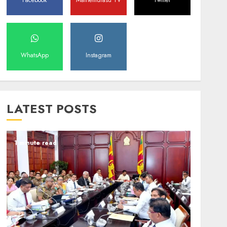
Facebook
Mathemurasu TV
Twitter
WhatsApp
Instagram
LATEST POSTS
1 minute read