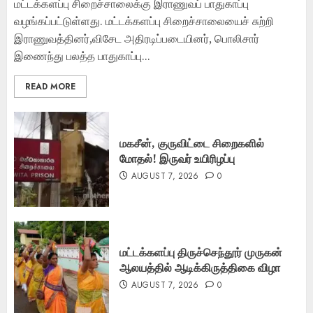
மட்டக்களப்பு சிறைச்சாலைக்கு இராணுவப் பாதுகாப்பு
வழங்கப்பட்டுள்ளது. மட்டக்களப்பு சிறைச்சாலையைச் சுற்றி
இராணுவத்தினர்,விசேட அதிரடிப்படையினர், பொலிசார்
இணைந்து பலத்த பாதுகாப்பு...
READ MORE
மகசீன், குருவிட்டை சிறைகளில்
மோதல்! இருவர் உயிரிழப்பு
AUGUST 7, 2026
0
மட்டக்களப்பு திருச்செந்தூர் முருகன்
ஆலயத்தில் ஆடிக்கிருத்திகை விழா
AUGUST 7, 2026
0