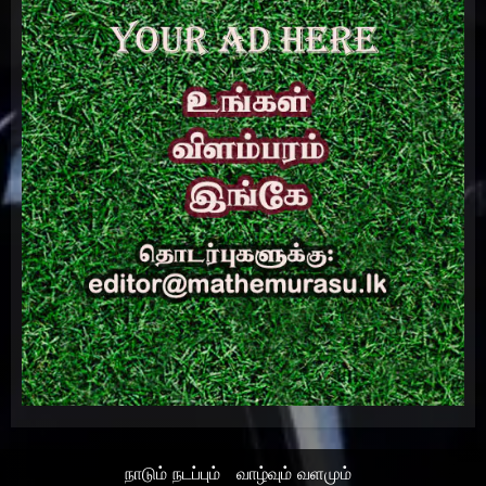
நாடும் நடப்பும்
வாழ்வும் வளமும்