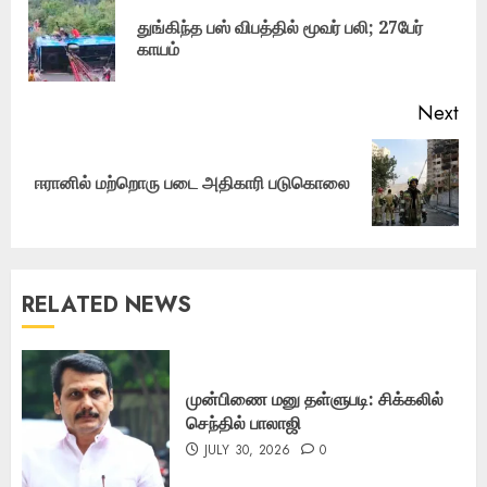
navigation
துங்கிந்த பஸ் விபத்தில் மூவர் பலி; 27பேர்
Pre
காயம்
pos
Next
Next
ஈரானில் மற்றொரு படை அதிகாரி படுகொலை
post:
RELATED NEWS
முன்பிணை மனு தள்ளுபடி: சிக்கலில்
செந்தில் பாலாஜி
JULY 30, 2026
0