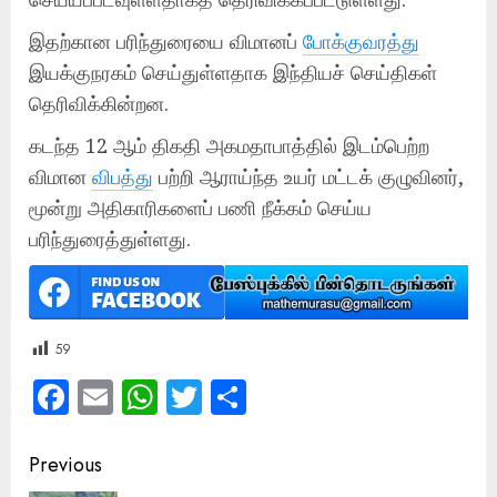
இதற்கான பரிந்துரையை விமானப்
போக்குவரத்து
இயக்குநரகம் செய்துள்ளதாக இந்தியச் செய்திகள்
தெரிவிக்கின்றன.
கடந்த 12 ஆம் திகதி அகமதாபாத்தில் இடம்பெற்ற
விமான
விபத்து
பற்றி ஆராய்ந்த உயர் மட்டக் குழுவினர்,
மூன்று அதிகாரிகளைப் பணி நீக்கம் செய்ய
பரிந்துரைத்துள்ளது.
59
Facebook
Email
WhatsApp
Twitter
Share
Post
Previous