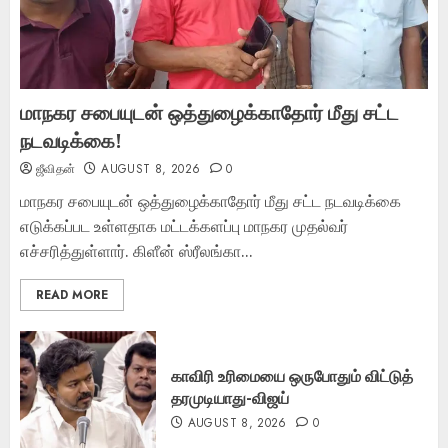
மாநகர சபையுடன் ஒத்துழைக்காதோர் மீது சட்ட
நடவடிக்கை!
ஜீவிதன்
AUGUST 8, 2026
0
மாநகர சபையுடன் ஒத்துழைக்காதோர் மீது சட்ட நடவடிக்கை
எடுக்கப்பட உள்ளதாக மட்டக்களப்பு மாநகர முதல்வர்
எச்சரித்துள்ளார். கிளீன் ஸ்ரீலங்கா...
READ MORE
காவிரி உரிமையை ஒருபோதும் விட்டுத்
தரமுடியாது-விஜய்
AUGUST 8, 2026
0