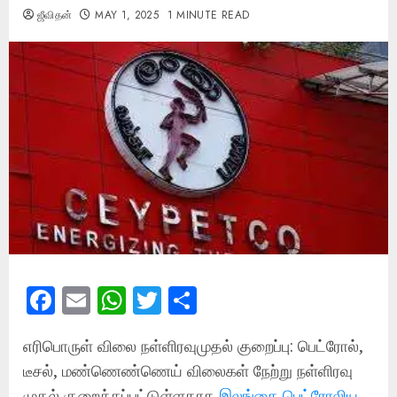
ஜீவிதன்
MAY 1, 2025
1 MINUTE READ
Facebook
Email
WhatsApp
Twitter
Share
எரிபொருள் விலை நள்ளிரவுமுதல் குறைப்பு: பெட்ரோல்,
டீசல், மண்ணெண்ணெய் விலைகள் நேற்று நள்ளிரவு
முதல் குறைக்கப்பட்டுள்ளதாக
இலங்கை
பெட்ரோலிய