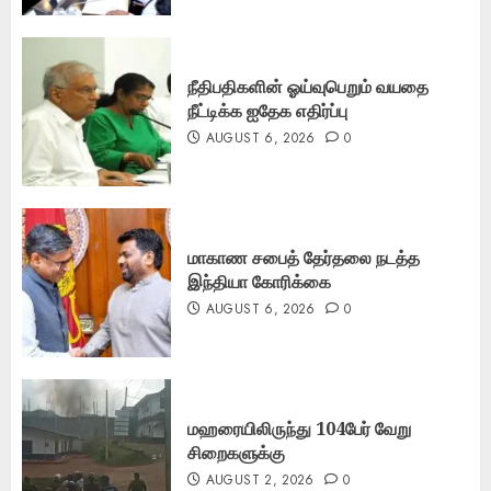
நீதிபதிகளின் ஓய்வுபெறும் வயதை
நீட்டிக்க ஐதேக எதிர்ப்பு
AUGUST 6, 2026
0
மாகாண சபைத் தேர்தலை நடத்த
இந்தியா கோரிக்கை
AUGUST 6, 2026
0
மஹரையிலிருந்து 104பேர் வேறு
சிறைகளுக்கு
AUGUST 2, 2026
0