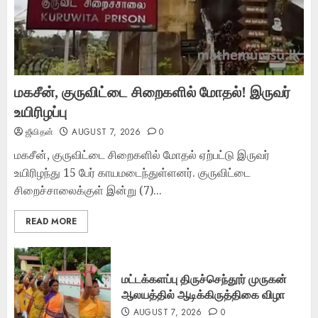
மகசீன், குருவிட்டை சிறைகளில் மோதல்! இருவர்
உயிரிழப்பு
ஜீவிதன்
AUGUST 7, 2026
0
மகசீன், குருவிட்டை சிறைகளில் மோதல் ஏற்பட்டு இருவர்
உயிரிழந்து 15 பேர் காயமடைந்துள்ளனர். குருவிட்டை
சிறைச்சாலைக்குள் இன்று (7)...
READ MORE
மட்டக்களப்பு திருச்செந்தூர் முருகன்
ஆலயத்தில் ஆடிக்கிருத்திகை விழா
AUGUST 7, 2026
0