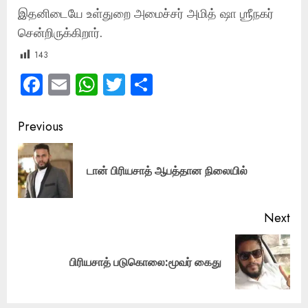
இதனிடையே உள்துறை அமைச்சர் அமித் ஷா ஶ்ரீநகர்
சென்றிருக்கிறார்.
143
Facebook
Email
WhatsApp
Twitter
Share
Post
Previous
navigation
Pre
டான் பிரியசாத் ஆபத்தான நிலையில்
pos
Next
Next
பிரியசாத் படுகொலை:மூவர் கைது
post: