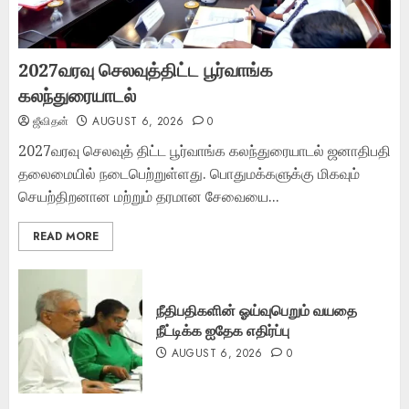
2027வரவு செலவுத்திட்ட பூர்வாங்க
கலந்துரையாடல்
ஜீவிதன்
AUGUST 6, 2026
0
2027வரவு செலவுத் திட்ட பூர்வாங்க கலந்துரையாடல் ஜனாதிபதி
தலைமையில் நடைபெற்றுள்ளது. பொதுமக்களுக்கு மிகவும்
செயற்திறனான மற்றும் தரமான சேவையை...
READ MORE
நீதிபதிகளின் ஓய்வுபெறும் வயதை
நீட்டிக்க ஐதேக எதிர்ப்பு
AUGUST 6, 2026
0