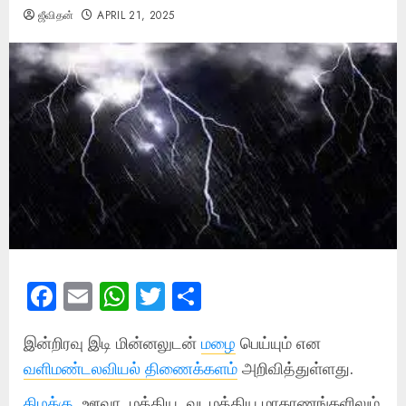
ஜீவிதன்
APRIL 21, 2025
Facebook
Email
WhatsApp
Twitter
Share
இன்றிரவு இடி மின்னலுடன்
மழை
பெய்யும் என
வளிமண்டலவியல் திணைக்களம்
அறிவித்துள்ளது.
கிழக்கு
, ஊவா, மத்திய, வடமத்திய மாகாணங்களிலும்