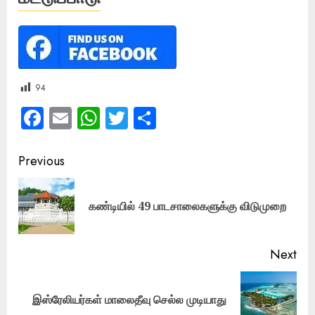
94
Facebook
Email
WhatsApp
Twitter
Share
Post
Previous
navigation
Pre
கண்டியில் 49 பாடசாலைகளுக்கு விடுமுறை
pos
Next
Next
இஸ்ரேலியர்கள் மாலைதீவு செல்ல முடியாது
post: