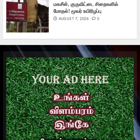
மகசீன், குருவிட்டை சிறைகளில்
மோதல்! மூவர் உயிரிழப்பு
AUGUST 7, 2026
0