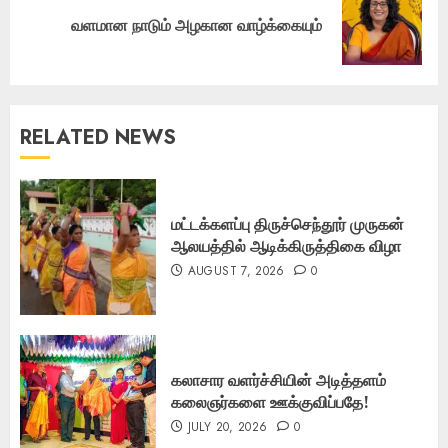
Next
வளமான நாடும் அழகான வாழ்க்கையும்
post:
RELATED NEWS
மட்டக்களப்பு திருச்செந்தூர் முருகன்
ஆலயத்தில் ஆடிக்கிருத்திகை விழா
AUGUST 7, 2026
0
கலாசார வளர்ச்சியின் அடித்தளம்
கலைஞர்களை ஊக்குவிப்பதே!
JULY 20, 2026
0