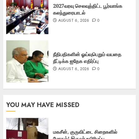
2027வரவு செலவுத்திட்ட பூர்வாங்க
கலந்துரையாடல்
AUGUST 6, 2026
0
நீதிபதிகளின் ஓய்வுபெறும் வயதை
நீட்டிக்க ஐதேக எதிர்ப்பு
AUGUST 6, 2026
0
YOU MAY HAVE MISSED
மகசீன், குருவிட்டை சிறைகளில்
மோதல்! இருவர் உயிரிழப்பு