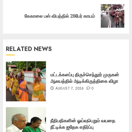
Next
கேகாலை பஸ் விபத்தில் 28பேர் காயம்
post:
RELATED NEWS
மட்டக்களப்பு திருச்செந்தூர் முருகன்
ஆலயத்தில் ஆடிக்கிருத்திகை விழா
AUGUST 7, 2026
0
நீதிபதிகளின் ஓய்வுபெறும் வயதை
நீட்டிக்க ஐதேக எதிர்ப்பு