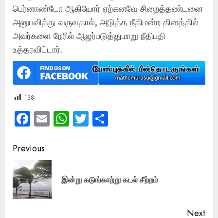
பெர்னாண்டோ ஆகியோர் ஏற்கனவே சிறைத்தண்டனை
அனுபவித்து வருவதால், அடுத்த நீதிமன்ற தினத்தில்
அவர்களை நேரில் ஆஜர்படுத்துமாறு நீதிபதி
உத்தரவிட்டார்.
138
Facebook
Email
WhatsApp
Twitter
Share
Post
Previous
navigation
Pre
இன்று கடுங்காற்று கடல் சீற்றம்
pos
Next