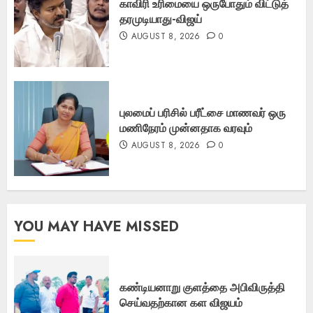
காவிரி உரிமையை ஒருபோதும் விட்டுத்
தரமுடியாது-விஜய்
AUGUST 8, 2026
0
புலமைப் பரிசில் பரீட்சை மாணவர் ஒரு
மணிநேரம் முன்னதாக வரவும்
AUGUST 8, 2026
0
YOU MAY HAVE MISSED
கண்டியனாறு குளத்தை அபிவிருத்தி
செய்வதற்கான கள விஜயம்