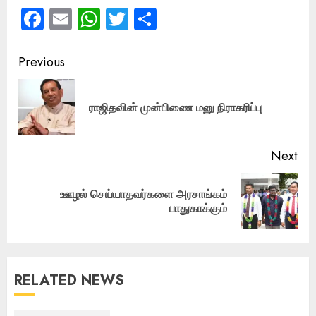
Facebook
Email
WhatsApp
Twitter
Share
Post
Previous
navigation
Pre
ராஜிதவின் முன்பிணை மனு நிராகரிப்பு
pos
Next
ஊழல் செய்யாதவர்களை அரசாங்கம்
Next
பாதுகாக்கும்
post:
RELATED NEWS