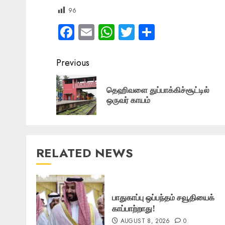
96
Facebook
Email
WhatsApp
Twitter
Share
Post
Previous
navigation
தெஹிவளை துப்பாக்கிச்சூட்டில்
ஒருவர் காயம்
RELATED NEWS
பாதுகாப்பு ஒப்பந்தம் சவூதியைக்
காப்பாற்றாது!
AUGUST 8, 2026
0