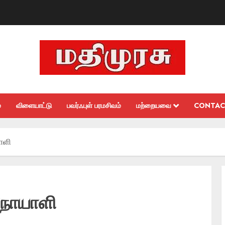
்
விளையாட்டு
பவர்ஃபுள் பரமசிவம்
மற்றையவை
CONTAC
ாளி
 நோயாளி