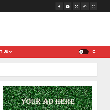
Facebook
Mathemurasu
Twitter
WhatsApp
Instagram
TV
T US