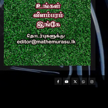
Facebook
Mathemurasu
Twitter
WhatsApp
Instagram
TV