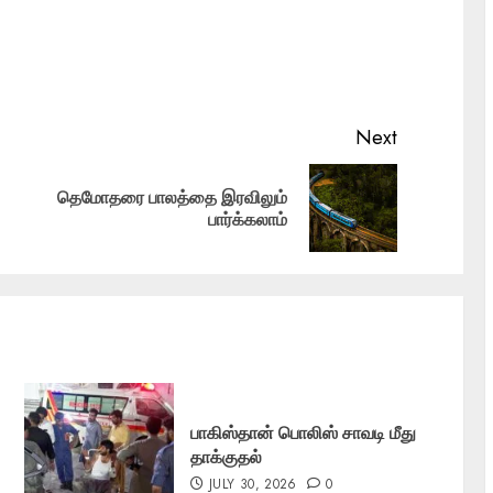
Next
தெமோதரை பாலத்தை இரவிலும்
Previous
Next
பார்க்கலாம்
post:
post:
பாகிஸ்தான் பொலிஸ் சாவடி மீது
தாக்குதல்
JULY 30, 2026
0