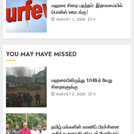
மஹரை சிறை பதற்றம்: இறாகமையில்
பொலிஸ் ஊரடங்கு!
AUGUST 1, 2026
0
YOU MAY HAVE MISSED
மஹரையிலிருந்து 104பேர் வேறு
சிறைகளுக்கு
AUGUST 2, 2026
0
தமிழ் மக்களின் காணிப் பிரச்சினை
குறித்து ஜனாதிபதியுடன் பேசுவோம்