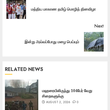
navigation
Pre
மத்திய மாகாண தமிழ் மொழித் தினவிழா
pos
Next
Next
இன்று அவ்வப்போது மழை பெய்யும்
post:
RELATED NEWS
மஹரையிலிருந்து 104பேர் வேறு
சிறைகளுக்கு
AUGUST 2, 2026
0