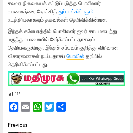
கலவர நிலையைக் கட்டுப்படுத்த பொலிஸார்
வானைத்தை நோக்கித்
துப்பாக்கிச் சூடு
நடத்தியதாகவும் தகவல்கள் தெரிவிக்கின்றன.
இந்தக் களேபரத்தில் பொலிஸார் ஐவர் காயமடைந்து
மருத்துவமனையில் சேர்க்கப்பட்டதாகவும்
தெரியவருகிறது. இந்தச் சம்பவம் குறித்து விரிவான
விசாரணைகள் நடப்பதாகப்
பொலிஸ்
தரப்பில்
தெரிவிக்கப்பட்டது.
113
Facebook
Email
WhatsApp
Twitter
Share
Post
Previous