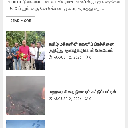
மாற்றப்பட்டுள்ளனர். மஹரை சிறைச்சாலையிலிருந்து கைதிகள்
104 பேர் தும்பறை, வெலிக்கடை, பூஸா, களுத்துறை,...
READ MORE
தமிழ் மக்களின் காணிப் பிரச்சினை
குறித்து ஜனாதிபதியுடன் பேசுவோம்
AUGUST 2, 2026
0
மஹரை சிறை நிலவரம் கட்டுப்பாட்டில்
AUGUST 2, 2026
0