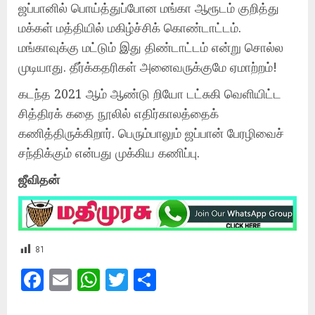
ஜப்பானில் பொய்த்துப்போன மங்கா ஆரூடம் குறித்து
மக்கள் மத்தியில் மகிழ்ச்சிக் கொண்டாட்டம்.
மங்காவுக்கு மட்டும் இது திண்டாட்டம் என்று சொல்ல
முடியாது. தீர்க்கதரிகள் அனைவருக்குமே ஏமாற்றம்!
கடந்த 2021 ஆம் ஆண்டு றியோ டட்சுகி வெளியிட்ட
சித்திரக் கதை நூலில் எதிர்காலத்தைக்
கணித்திருக்கிறார். பெரும்பாலும் ஜப்பான் பேரழிவைச்
சந்திக்கும் என்பது முக்கிய கணிப்பு.
ஜீவிதன்
81
Facebook
Email
WhatsApp
Twitter
Share