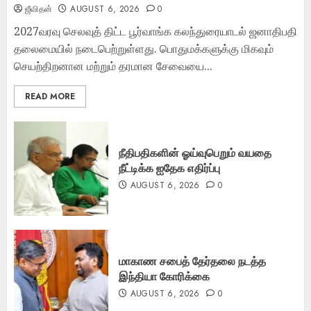
ஜீவிதன்
AUGUST 6, 2026
0
2027வரவு செலவுத் திட்ட பூர்வாங்க கலந்துரையாடல் ஜனாதிபதி
தலைமையில் நடைபெற்றுள்ளது. பொதுமக்களுக்கு மிகவும்
செயற்திறனான மற்றும் தரமான சேவையை...
READ MORE
நீதிபதிகளின் ஓய்வுபெறும் வயதை
நீட்டிக்க ஐதேக எதிர்ப்பு
AUGUST 6, 2026
0
மாகாண சபைத் தேர்தலை நடத்த
இந்தியா கோரிக்கை
AUGUST 6, 2026
0