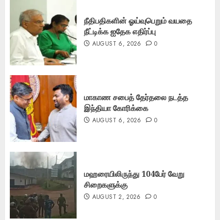
நீதிபதிகளின் ஓய்வுபெறும் வயதை
நீட்டிக்க ஐதேக எதிர்ப்பு
AUGUST 6, 2026
0
மாகாண சபைத் தேர்தலை நடத்த
இந்தியா கோரிக்கை
AUGUST 6, 2026
0
மஹரையிலிருந்து 104பேர் வேறு
சிறைகளுக்கு
AUGUST 2, 2026
0