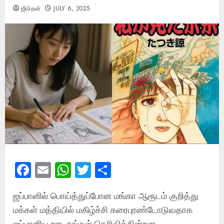
ஜீவிதன்
JULY 6, 2025
Facebook
Email
WhatsApp
Twitter
Share
ஜப்பானில் பொய்த்துப்போன மங்கா ஆரூடம் குறித்து
மக்கள் மத்தியில் மகிழ்ச்சி கரைபுரண்டோடுவதாக
ஜப்பானிய ஊடகங்கள் தெரிவிக்கின்றன.