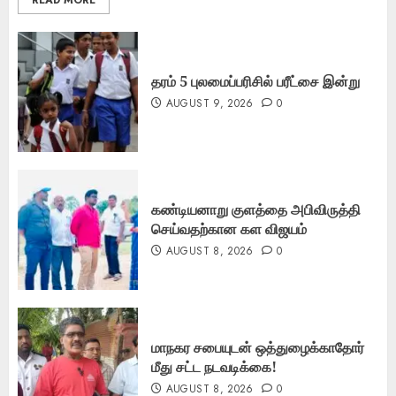
தரம் 5 புலமைப்பரிசில் பரீட்சை இன்று
AUGUST 9, 2026
0
கண்டியனாறு குளத்தை அபிவிருத்தி
செய்வதற்கான கள விஜயம்
AUGUST 8, 2026
0
மாநகர சபையுடன் ஒத்துழைக்காதோர்
மீது சட்ட நடவடிக்கை!
AUGUST 8, 2026
0