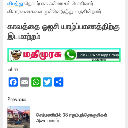
விபத்து
தொடர்பாக சுன்னாகம் பொலிஸார்
விசாரணைகளை முன்னெடுத்து வருகின்றனர்.
காவத்தை ஓஐசி யாழ்ப்பாணத்திற்கு
இடமாற்றம்
88
Facebook
Email
WhatsApp
Twitter
Share
Post
Previous
navigation
செம்மணியில் 38 எலும்புத்தொகுதிகள்
Pre
அடையாளம்
pos