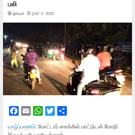
பலி
ஜீவிதன்
JULY 3, 2025
Facebook
Email
WhatsApp
Twitter
Share
யாழ்ப்பாணம்
: மோட்டார் சைக்கிள் மாட்டுடன் மோதி
இருவர் பலி யாகியுள்ளனர்.