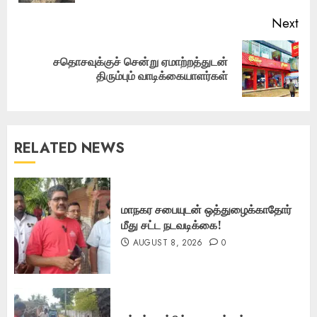
Next
சதொசவுக்குச் சென்று ஏமாற்றத்துடன்
Next
திரும்பும் வாடிக்கையாளர்கள்
post:
RELATED NEWS
மாநகர சபையுடன் ஒத்துழைக்காதோர்
மீது சட்ட நடவடிக்கை!
AUGUST 8, 2026
0