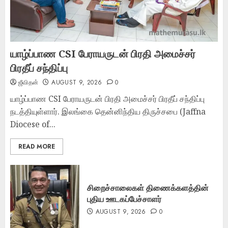
யாழ்ப்பாண CSI பேராயருடன் பிரதி அமைச்சர்
பிரதீப் சந்திப்பு
ஜீவிதன்
AUGUST 9, 2026
0
யாழ்ப்பாண CSI பேராயருடன் பிரதி அமைச்சர் பிரதீப் சந்திப்பு
நடத்தியுள்ளார். இலங்கை தென்னிந்திய திருச்சபை (Jaffna
Diocese of...
READ MORE
சிறைச்சாலைகள் திணைக்களத்தின்
புதிய ஊடகப்பேச்சாளர்
AUGUST 9, 2026
0