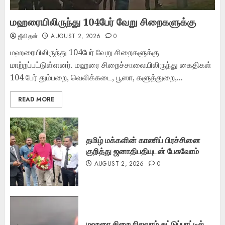
மஹரையிலிருந்து 104பேர் வேறு சிறைகளுக்கு
ஜீவிதன்
AUGUST 2, 2026
0
மஹரையிலிருந்து 104பேர் வேறு சிறைகளுக்கு
மாற்றப்பட்டுள்ளனர். மஹரை சிறைச்சாலையிலிருந்து கைதிகள்
104 பேர் தும்பறை, வெலிக்கடை, பூஸா, களுத்துறை,...
READ MORE
தமிழ் மக்களின் காணிப் பிரச்சினை
குறித்து ஜனாதிபதியுடன் பேசுவோம்
AUGUST 2, 2026
0
மஹரை சிறை நிலவரம் கட்டுப்பாட்டில்