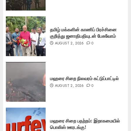
தமிழ் மக்களின் காணிப் பிரச்சினை
குறித்து ஜனாதிபதியுடன் பேசுவோம்
AUGUST 2, 2026
0
மஹரை சிறை நிலவரம் கட்டுப்பாட்டில்
AUGUST 2, 2026
0
மஹரை சிறை பதற்றம்: இறாகமையில்
பொலிஸ் ஊரடங்கு!