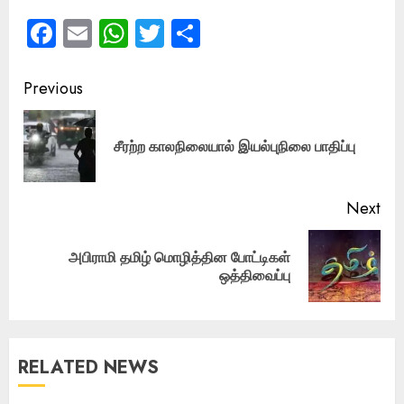
Facebook
Email
WhatsApp
Twitter
Share
Post
Previous
navigation
Pre
சீரற்ற காலநிலையால் இயல்புநிலை பாதிப்பு
pos
Next
அபிராமி தமிழ் மொழித்தின போட்டிகள்
Next
ஒத்திவைப்பு
post:
RELATED NEWS