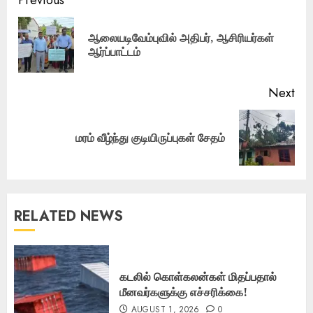
Post
navigation
ஆலையடிவேம்புவில் அதிபர், ஆசிரியர்கள்
Pre
ஆர்ப்பாட்டம்
pos
Next
Next
மரம் வீழ்ந்து குடியிருப்புகள் சேதம்
post:
RELATED NEWS
கடலில் கொள்கலன்கள் மிதப்பதால்
மீனவர்களுக்கு எச்சரிக்கை!
AUGUST 1, 2026
0