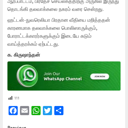
ஆர்ப்பாட்டம், பிரதேச செயலகத்திற்கு அருகில் இருந்து
தொடங்கி தலவாக்கலை நகரம் வரை சென்றது.
ஹட்டன்-நுவரெலியா பிரதான வீதியை மறித்ததன்
காரணமாக தலவாக்கலை பொலிஸாருக்கும்,
போராட்டக்காரர்களுக்கும் இடையே கடும்
வாய்த்தரக்கம் ஏற்பட்டது.
க. கிருஷாந்தன்
111
Facebook
Email
WhatsApp
Twitter
Share
Previous