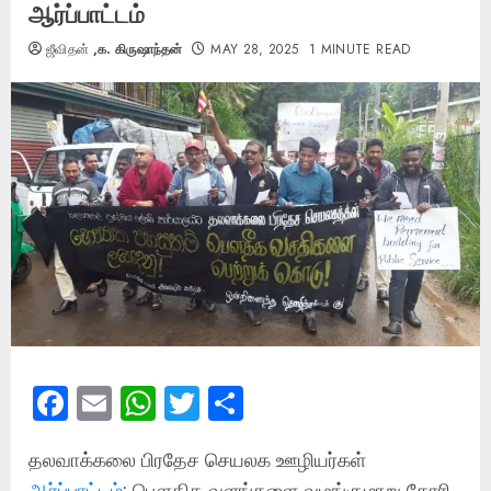
ஆர்ப்பாட்டம்
ஜீவிதன்
,க. கிருஷாந்தன்
MAY 28, 2025
1 MINUTE READ
Facebook
Email
WhatsApp
Twitter
Share
தலவாக்கலை பிரதேச செயலக ஊழியர்கள்
ஆர்ப்பாட்டம்
: பௌதிக வளங்களை வழங்குமாறு கோரி,