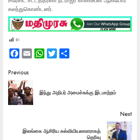
கலந்துகொண்டனர்.
81
Facebook
Email
WhatsApp
Twitter
Share
Post
Previous
navigation
Pre
இந்து அதிபர் அமைச்சுக்கு இடமாற்றம்
pos
Next
இலங்கை ஆசிரிய கல்வியியலாளராகத்
Next
தெரிவு