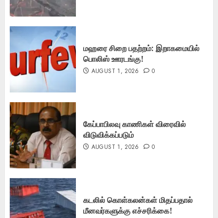
மஹரை சிறை பதற்றம்: இறாகமையில்
பொலிஸ் ஊரடங்கு!
AUGUST 1, 2026
0
கேப்பாபிலவு காணிகள் விரைவில்
விடுவிக்கப்படும்
AUGUST 1, 2026
0
கடலில் கொள்கலன்கள் மிதப்பதால்
மீனவர்களுக்கு எச்சரிக்கை!