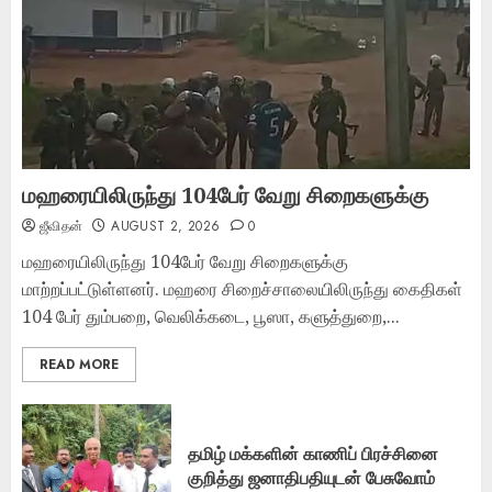
மஹரையிலிருந்து 104பேர் வேறு சிறைகளுக்கு
ஜீவிதன்
AUGUST 2, 2026
0
மஹரையிலிருந்து 104பேர் வேறு சிறைகளுக்கு
மாற்றப்பட்டுள்ளனர். மஹரை சிறைச்சாலையிலிருந்து கைதிகள்
104 பேர் தும்பறை, வெலிக்கடை, பூஸா, களுத்துறை,...
READ MORE
தமிழ் மக்களின் காணிப் பிரச்சினை
குறித்து ஜனாதிபதியுடன் பேசுவோம்