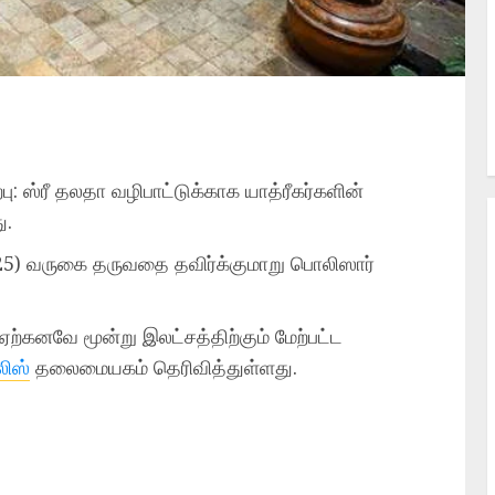
: ஸ்ரீ தலதா வழிபாட்டுக்காக யாத்ரீகர்களின்
ு.
25) வருகை தருவதை தவிர்க்குமாறு பொலிஸார்
ற்கனவே மூன்று இலட்சத்திற்கும் மேற்பட்ட
ிஸ்
தலைமையகம் தெரிவித்துள்ளது.