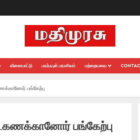
்
விளையாட்டு
பவர்ஃபுள் பரமசிவம்
மற்றையவை
CONTAC
ணக்கானோர் பங்கேற்பு
ட்கணக்கானோர் பங்கேற்பு