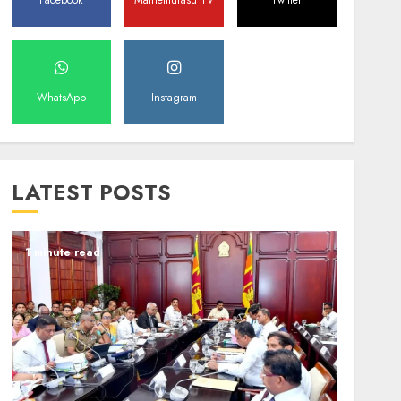
Facebook
Mathemurasu TV
Twitter
WhatsApp
Instagram
LATEST POSTS
1 minute read