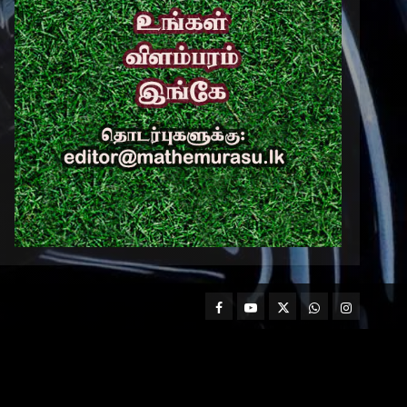
Facebook
Mathemurasu
Twitter
WhatsApp
Instagram
TV