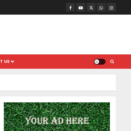
Facebook
Mathemurasu
Twitter
WhatsApp
Instagram
TV
T US