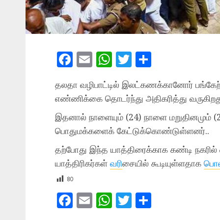
Facebook
Email
WhatsApp
Twitter
Share
தலதா வழிபாட்டில் இலட்கணக்கானோர் பங்கேற்பு
எண்ணிக்கை தொடர்ந்து அதிகரித்து வருகிறத
இதனால் நாளையும் (24) நாளை மறுதினமும் (
பொதுமக்களைக் கேட்டுக்கொண்டுள்ளனர்..
தற்போது இந்த யாத்திரைக்காக கண்டி நகரில் ஏ
யாத்திரிகர்கள்
வரி
சையில் கூடியுள்ளதாக
பொல
80
Facebook
Email
WhatsApp
Twitter
Share