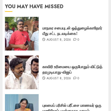
YOU MAY HAVE MISSED
மாநகர சபையுடன் ஒத்துழைக்காதோர்
மீது சட்ட நடவடிக்கை!
AUGUST 8, 2026
0
காவிரி உரிமையை ஒருபோதும் விட்டுத்
தரமுடியாது-விஜய்
AUGUST 8, 2026
0
புலமைப் பரிசில் பரீட்சை மாணவர் ஒரு
மணிநேரம் முன்னதாக வரவும்