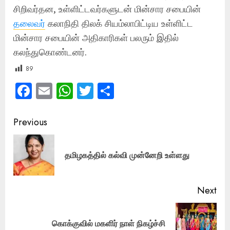
சிறிவர்தன, உள்ளிட்டவர்களுடன் மின்சார சபையின்
தலைவர்
கலாநிதி திலக் சியம்லாபிட்டிய உள்ளிட்ட
மின்சார சபையின் அதிகாரிகள் பலரும் இதில்
கலந்துகொண்டனர்.
89
Facebook
Email
WhatsApp
Twitter
Share
Post
Previous
navigation
Pre
தமிழகத்தில் கல்வி முன்னேறி உள்ளது
pos
Next
Next
கொக்குவில் மகளிர் நாள் நிகழ்ச்சி