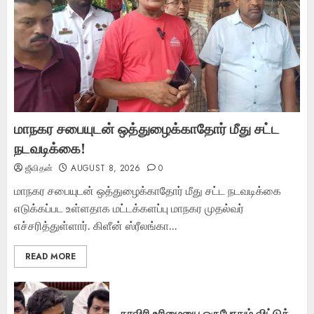
மாநகர சபையுடன் ஒத்துழைக்காதோர் மீது சட்ட
நடவடிக்கை!
ஜீவிதன்
AUGUST 8, 2026
0
மாநகர சபையுடன் ஒத்துழைக்காதோர் மீது சட்ட நடவடிக்கை
எடுக்கப்பட உள்ளதாக மட்டக்களப்பு மாநகர முதல்வர்
எச்சரித்துள்ளார். கிளீன் ஸ்ரீலங்கா...
READ MORE
காவிரி உரிமையை ஒருபோதும் விட்டுத்